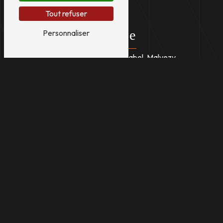
Tout refuser
Adresse
Personnaliser
7 rue de la Croix de Canabel, Malvezy
48500 Banassac-Canilhac
Téléphone
04 66 32 88 60